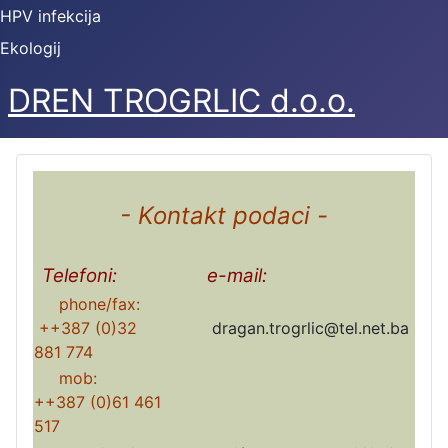
HPV infekcija
Ekologij
DREN TROGRLIC d.o.o.
- Kontakt podaci -
Telefoni:
e-mail:
phone/fax:
++387 (0)32
dragan.trogrlic@tel.net.ba
881 774
mob:
++387 (0)61 461
517