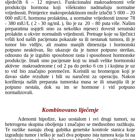
sljedećih 6 – 12 mjeseci. Funkcionalni makroadenomi vrše
produkciju hormona koji višekratno nadmašuju normalne
vrijednosti. Primjerice makroprolaktinom može izlučiti 5 000 – 20
000 mlU/L hormona prolaktina, a normalne vrijednosti iznose 78
- 380 mlU/L ( 2 - 30 ng/mL ), što je za 20 – 80 puta više. Našim
preparatima uspjeli smo za nekoliko mjeseci dovesti serumski
prolaktin u okvire normalnih vrijednosti. Pretrage koje su liječnici
vršili kod naših pacijenata pokazale su ili nestanak tumora, ili je
tumor bio vidljiv, ali znatno manjih dimenzija i hormonski
potpuno neaktivan, što ukazuje da je tumor potpuno sterilan,
odnosno da je izgubio sposobnost rasta i sposobnost hormonske
produkcije. Imali smo pacijenate koji su imali velike hormonski
aktivne makroadenome ( od 2 pa do preko 6 cm ) i kojima je uz
to vid bio značajno poremećen. Koristili su bromergon koji je
davao slabe rezultate i bili su naručeni za operaciju. Nakon
korištenja naših preparata tumorska masa se ili smanjila ili je
potpuno nestala, dok su im se hormone i vid potpuno
normalizovali.
Kombinovano liječenje
Adenomi hipofize, kao uostalom i svi drugi tumori, su
heterogena skupina oboljenja i značajno se međusobno razlikuju.
Te razlike nastaju zbog gubitka genetske kontrole stanica koje
izgrađuju tumor i teško je naći dva potpuno ista tumora koja bi na