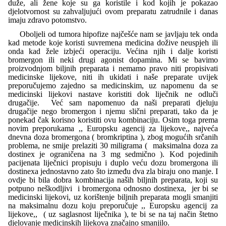
duže, ali žene koje su ga koristile i kod kojih je pokazao
djelotvornost su zahvaljujući ovom preparatu zatrudnile i danas
imaju zdravo potomstvo.
Oboljeli od tumora hipofize najčešće nam se javljaju tek onda
kad metode koje koristi suvremena medicina dožive neuspjeh ili
onda kad žele izbjeći operaciju. Većina njih i dalje koristi
bromergon ili neki drugi agonist dopamina. Mi se bavimo
proizvodnjom biljnih preparata i nemamo pravo niti propisivati
medicinske lijekove, niti ih ukidati i naše preparate uvijek
preporučujemo zajedno sa medicinskim, uz napomenu da se
medicinski lijekovi nastave koristiti dok liječnik ne odluči
drugačije. Već sam napomenuo da naši preparati djeluju
drugačije nego bromergon i njemu slični preparati, tako da je
ponekad čak korisno koristiti ovu kombinaciju. Osim toga prema
novim preporukama ,,
Europsku agencij za lijekove,, najveća
dnevna doza bromergona ( bromkriptina ), zbog mogućih srčanih
problema, ne smije prelaziti 30 miligrama ( maksimalna doza za
dostinex je ograničena na 3 mg sedmično ). Kod pojedinih
pacijenata liječnici propisuju i duplo veću dozu bromergona ili
dostinexa jednostavno zato što između dva zla biraju ono manje. I
ovdje bi bila dobra kombinacija naših biljnih preparata, koji su
potpuno neškodljivi i bromergona odnosno dostinexa, jer bi se
medicinski lijekovi, uz korištenje biljnih preparata mogli smanjiti
na maksimalnu dozu koju preporučuje
,,
Europsku agencij za
lijekove,, ( uz saglasnost liječnika ), te bi se na taj način štetno
djelovanje medicinskih lijekova značajno smanjilo.