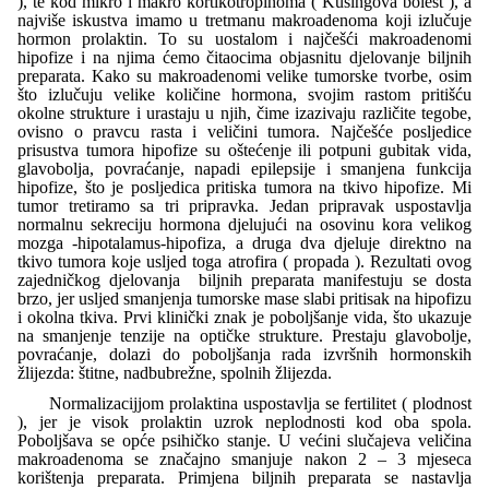
), te kod mikro i makro kortikotropinoma ( Kušingova bolest ), a
najviše iskustva imamo u tretmanu makroadenoma koji izlučuje
hormon prolaktin. To su uostalom i najčešći makroadenomi
hipofize i na njima ćemo čitaocima objasnitu djelovanje biljnih
preparata. Kako su makroadenomi velike tumorske tvorbe, osim
što izlučuju velike količine hormona, svojim rastom pritišću
okolne strukture i urastaju u njih, čime izazivaju različite tegobe,
ovisno o pravcu rasta i veličini tumora. Najčešće posljedice
prisustva tumora hipofize su oštećenje ili potpuni gubitak vida,
glavobolja, povraćanje, napadi epilepsije i smanjena funkcija
hipofize, što je posljedica pritiska tumora na tkivo hipofize. Mi
tumor tretiramo sa tri pripravka. Jedan pripravak uspostavlja
normalnu sekreciju hormona djelujući na osovinu kora velikog
mozga -hipotalamus-hipofiza, a druga dva djeluje direktno na
tkivo tumora koje usljed toga atrofira ( propada ). Rezultati ovog
zajedničkog djelovanja biljnih preparata manifestuju se dosta
brzo, jer usljed smanjenja tumorske mase slabi pritisak na hipofizu
i okolna tkiva. Prvi klinički znak je poboljšanje vida, što ukazuje
na smanjenje tenzije na optičke strukture. Prestaju glavobolje,
povraćanje, dolazi do poboljšanja rada izvršnih hormonskih
žlijezda: štitne, nadbubrežne, spolnih žlijezda.
Normalizacijjom prolaktina uspostavlja se fertilitet ( plodnost
), jer je visok prolaktin uzrok neplodnosti kod oba spola.
Poboljšava se opće psihičko stanje. U većini slučajeva veličina
makroadenoma se značajno smanjuje nakon 2 – 3 mjeseca
korištenja preparata. Primjena biljnih preparata se nastavlja