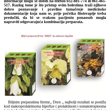
informacije mogu se dobiti na telefon 032-881-774 ili 061-461-
517. Razlog tome je što pristup ovim bolestima traži njihovo
dobro poznavanje i pravilno tumačenje medicinske
dokumentacije koja nam se, prije početka fitoterapije treba
predočiti, da bi se svakom pacijentu ponaosob mogla
napraviti odgovarajuća kombinacija preparata.
Biljnim preparatima fireme,, Dren ,, najbolji rezultati se postižu
kod makroprolaktinoma hipofize ( prolaktinom i somatotropinoma