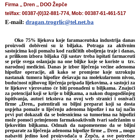
Firma ,, Dren ,, DOO Žepče
tel/fax: 00387-(0)32-881-774, Mob: 00387-61-461-517
E-mail:
dragan.trogrlic@tel.net.ba
Oko 75% lijekova koje faramaceutska industrija danas
proizvodi dobiveni su iz biljaka. Potraga za aktivnim
sastojcima koji pomažu kod različitih oboljenja traje i danas,
a prilikom izbora biljaka čiji sastav treba ispitati farmaceuti
se prije svega oslanjaju na one biljke koje se koriste u tzv.
narodnoj medicini. Danas je izbor liječenja većine adenoma
hipofize operacije, ali kako se promjene koje uzrokuju
nastanak tumora hipofize dešavaju na molekularnom nivou,
budućnost njihovog liječenja pripada lijekovima, a sastojci za
te lijekove vjerovatno će biti pronađeni u biljkama. Znajući
za potencijal koji se krije u biljkama, a nakon dugogodišnjeg
ispitivanja, autori tekstova na ovoj web stranici i osnivači
firme ,,Dren,, patentirali su biljni preparat koji sa dosta
uspjeha pomaže u liječenju adenoma hipofize i na taj način
prvi put dokazali
da se bolesnicima sa tumorima na hipofizi
može pomoći primjenom farmakoaktivnih tvari sadržanim u
ljekovitim biljkama. Odmah da napomenemo da se biljni
preparate za liječenja adenoma hipofize firme ,, Dren ,, mogu
nabaviti jedino kod proizvođača u Žepču, a sve potrebne