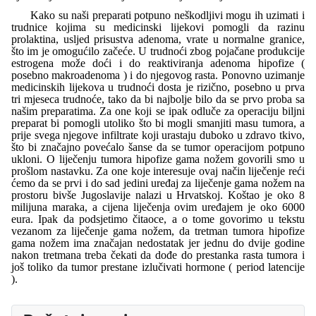
Kako su naši preparati potpuno neškodljivi mogu ih uzimati i
trudnice kojima su medicinski lijekovi pomogli da razinu
prolaktina, usljed prisustva adenoma, vrate u normalne granice,
što im je omogućilo začeće. U trudnoći zbog pojačane produkcije
estrogena može doći i do reaktiviranja adenoma hipofize (
posebno makroadenoma ) i do njegovog rasta. Ponovno uzimanje
medicinskih lijekova u trudnoći dosta je rizično, posebno u prva
tri mjeseca trudnoće, tako da bi najbolje bilo da se prvo proba sa
našim preparatima. Za one koji se ipak odluče za operaciju biljni
preparat bi pomogli utoliko što bi mogli smanjiti masu tumora, a
prije svega njegove infiltrate koji urastaju duboko u zdravo tkivo,
što bi značajno povećalo šanse da se tumor operacijom potpuno
ukloni. O liječenju tumora hipofize gama nožem govorili smo u
prošlom nastavku. Za one koje interesuje ovaj način liječenje reći
ćemo da se prvi i do sad jedini uređaj za liječenje gama nožem na
prostoru bivše Jugoslavije nalazi u Hrvatskoj. Koštao je oko 8
milijuna maraka, a cijena liječenja ovim uređajem je oko 6000
eura. Ipak da podsjetimo čitaoce, a o tome govorimo u tekstu
vezanom za liječenje gama nožem, da tretman tumora hipofize
gama nožem ima značajan nedostatak jer jednu do dvije godine
nakon tretmana treba čekati da dođe do prestanka rasta tumora i
još toliko da tumor prestane izlučivati hormone ( period latencije
).