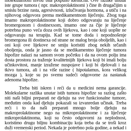
molekularnom nivou bila potpuno identična. Ove razlike unutar
iste grupe tumora ( npr. makroprolaktinomi ) čine ih drugačijim u
smislu brzine rasta, agresivnosti, izlučivanja hormona, a utiču i na
njihovog odgovora prema medikamentnom liječenju. Zbog toga
imamo makroprolaktinome koji dobro odgovaraju na liječenje
bromergonom i dostinexsom, imamo one za čije je liječenje
potrebna puno veća doza ovih lijekova, kao i one koji uopšte ne
odgovaraju na terapiju. Kad se tome doda i nepodnošenje
bromergona ili dostinexa od strane ne malog broja oboljelih, kao i
oni koji ove lijekove ne smiju koristiti zbog nekih srčanih
oboljenja, onda je jasno da se medikamentno liječenje tumora
hipofize nalazi na samom svom početku i da na ovom polju ima
dosta prostora za traženje kvalitetnijih lijekova koji bi imali bolju
učinkovitost, manje izražene nuspojave i koji bi djelovali i na
tkivo tumora, ali i na više razine ( hipotalamus, kora velikog
mozga ), koje su po svemu sudeći odgovorne za nastanak
adenoma hipofize.
Treba biti iskren i reći da u medicini nema garancije.
Molekularne razlika unutar istih tumora hipofize su razlog zašto
niti naši biljni preparati ne djeluju na sve funkcionalne tumore,
međutim onda kad djeluju pokazali su izvanredan učinak. Treba
reći i to da naši preparati mnogo bolje djeluju na
makroprolaktinome nego na mikroprolaktinome i za liječenje
mikroprolaktinoma, koji su često odgovorni za neplodnost,
koristimo drugu biljnu kombinaciju koja treba da se troši kroz
duži vremenski period. Nekada je potrebno pola godine, a nekad i