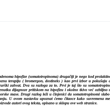
a adenoma hipofize (somatotropinoma) drugačiji je nego kod prolakti
nu terapiju ( bromergon, dostineks ) kao prvi izbor u pokušaju d
irurški zahvat. Dva su razloga za to. Prvi je taj što su somatotrop
enutku dijagnoze pritiskom na hipofizu i okolno tkivo već ozbiljno u
umorske mase. Drugi razlog leži u činjenici da somatotropinomi slab
aganju. U ovom nastavku upoznat ćemo čitaoce kako suvremena med
roizvode autori ovog teksta, opisano u sklopu ove web stranice.