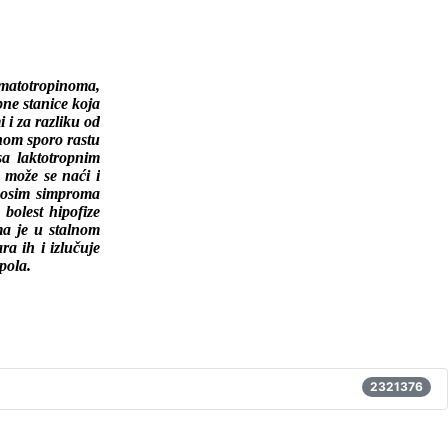
somatotropinoma,
pne stanice koja
i za razliku od
nom sporo rastu
sa laktotropnim
 može se naći i
h osim simproma
 bolest hipofize
ma je u stalnom
ra ih i izlučuje
spola.
2321376