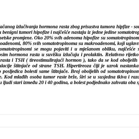
ojačanog izlučivanja hormona rasta zbog prisustva tumora hipfize - 
 benigni tumori hipofize i najčešće nastaju iz jedne jedine somatotro
genetske promjene. Oko 20% svih adenoma hipofize su somatotropinomi 
ikroadenomi, 80% svih somatotropinoma su makroadenomi, koji uglav
Somatotropinomi se mogu pojaviti i u mješanom obliku, najčešće 
sim hormona rasta u suvišku izlučuju i prolaktin. Relativno rijetko
asta i TSH ( tireostimulirajući hormon ), tako da se kod oboljeli
lacije štitnjače od strane TSH. Hipertireoza čiji je uzrok nastanka
posljedica bolesti same štitnjače. Broj oboljelih od somatotropino
ine. Kod mlađih osoba tumor raste brže, širi se u susjedna tkiva i raza
 ljudi stari između 20 i 40 godina, a bolest podjednako zahvata oba 