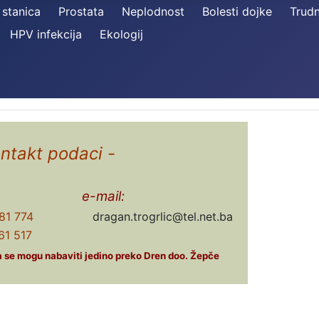
 stanica
Prostata
Neplodnost
Bolesti dojke
Trud
HPV infekcija
Ekologij
ontakt podaci -
e-mail:
81 774
dragan.trogrlic@tel.net.ba
1 517
ća se mogu nabaviti jedino preko Dren doo. Žepče