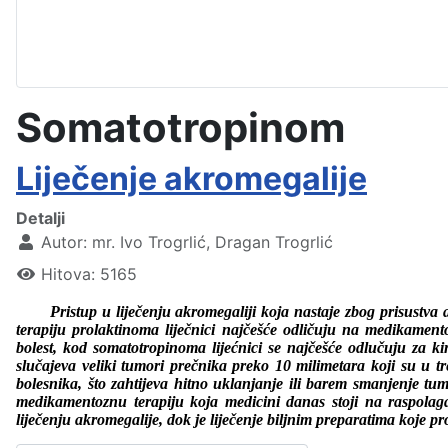
Somatotropinom
Liječenje akromegalije
Detalji
Autor:
mr. Ivo Trogrlić, Dragan Trogrlić
Hitova: 5165
Pristup
u liječenju akromegaliji koja nastaje zbog prisustv
terapiju prolaktinoma liječnici
najče
šće
odličuju na medikamentoz
bolest, kod somatotropinoma lijećnici se najčešće odlučuju za k
slučajeva veliki tumori prečnika preko 10 milimetara koji su u tr
bolesnika, što zahtijeva hitno uklanjanje ili barem smanjenje t
medikamentoznu terapiju koja medicini danas stoji na raspol
liječenju akromegalije, dok je liječenje biljnim preparatima koje p