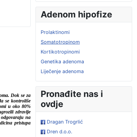
Adenom hipofize
Prolaktinomi
Somatotropinom
Kortikotropinomi
Genetika adenoma
Liječenje adenoma
Pronađite nas i
noma. Dok se za
a se kontroliše
ovdje
inomi u oko 80%
grozili zdravlje
o odgovaraju na
Dragan Trogrlić
icina pristupa
Dren d.o.o.