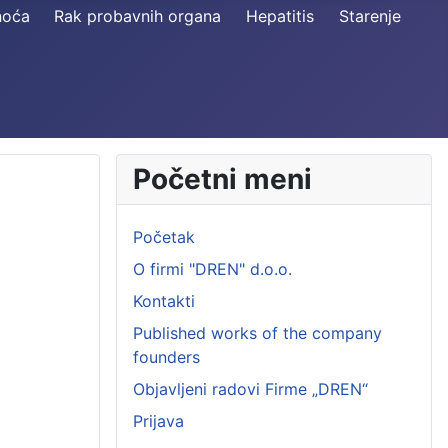
noća
Rak probavnih organa
Hepatitis
Starenje
Početni meni
Početak
O firmi "DREN" d.o.o.
Kontakti
Published works of the company
founders
Objavljeni radovi Firme „DREN“
Prijava