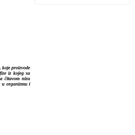
e, koje proizvode
ize iz kojeg su
na čitavom nizu
a u organizmu i