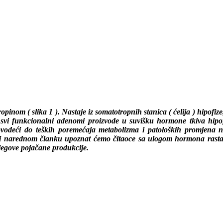
ropinom (
slika 1
). Nastaje iz somatotropnih stanica ( ćelija ) hipofiz
vi funkcionalni adenomi proizvode u suvišku hormone tkiva hipof
dovodeći do teških poremećaja metabolizma i patoloških promjena 
m i narednom članku upoznat ćemo čitaoce sa ulogom hormona rast
jegove pojačane produkcije.