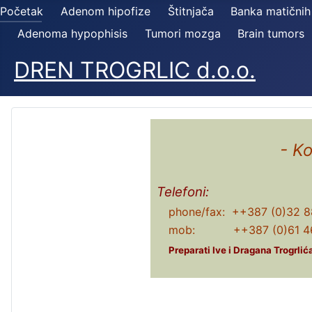
Početak
Adenom hipofize
Štitnjača
Banka matičnih
Adenoma hypophisis
Tumori mozga
Brain tumors
DREN TROGRLIC d.o.o.
- K
Telefoni:
phone/fax: ++387 (0)32 8
mob: ++387 (0)61 46
Preparati Ive i Dragana Trogrli