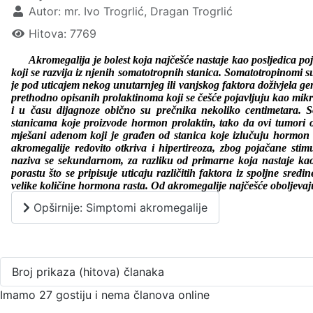
Autor:
mr. Ivo Trogrlić, Dragan Trogrlić
Hitova: 7769
Akromegalija je bolest koja najčešće nastaje kao posljedica p
koji se razvija iz njenih somatotropnih stanica. Somatotropinomi su
je pod uticajem nekog unutarnjeg ili vanjskog faktora doživjela 
prethodno opisanih prolaktinoma koji se češće pojavljuju kao m
i u času dijagnoze obično su prečnika nekoliko centimetara. 
stanicama koje proizvode hormon prolaktin, tako da ovi tumori o
mješani adenom koji je građen od stanica koje izlučuju hormon r
akromegalije redovito otkriva i hipertireoza, zbog pojačane stimu
naziva se sekundarnom, za razliku od primarne koja nastaje kao 
porastu što se pripisuje uticaju različitih faktora iz spoljne sred
velike količine hormona rasta. Od akromegalije najčešće oboljevaju
Opširnije: Simptomi akromegalije
Broj prikaza (hitova) članaka
Imamo 27 gostiju i nema članova online