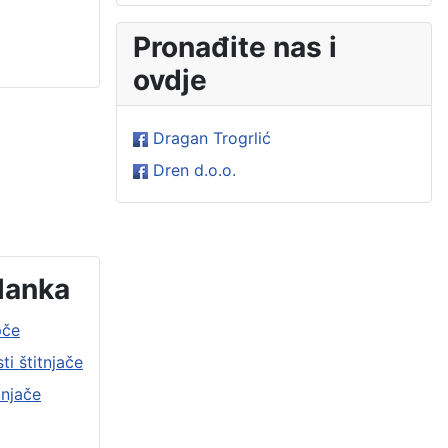
Pronađite nas i
ovdje
Dragan Trogrlić
Dren d.o.o.
lanka
pče
i štitnjače
tnjače