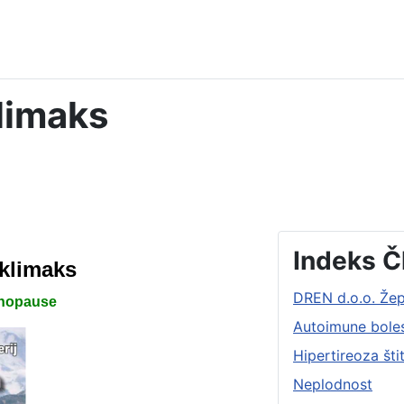
limaks
Indeks Č
 klimaks
DREN d.o.o. Že
enopause
Autoimune bolest
Hipertireoza šti
Neplodnost