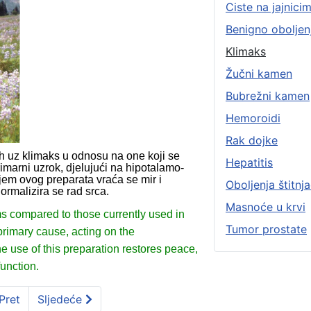
Ciste na jajnici
Benigno oboljen
Klimaks
Žučni kamen
Bubrežni kamen
Hemoroidi
Rak dojke
h uz klimaks u odnosu na one koji se
Hepatitis
rimarni uzrok, djelujući na hipotalamo-
njem ovog preparata vraća se mir i
Oboljenja štitnj
ormalizira se rad srca.
Masnoće u krvi
 compared to those currently used in
Tumor prostate
primary cause, acting on the
he use of this preparation restores peace,
function.
Pret
Sljedeće