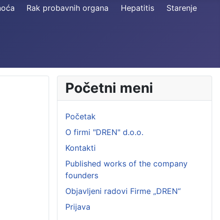
noća
Rak probavnih organa
Hepatitis
Starenje
Početni meni
Početak
O firmi "DREN" d.o.o.
Kontakti
Published works of the company
founders
Objavljeni radovi Firme „DREN“
Prijava