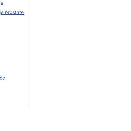
ma
je prostate
ače