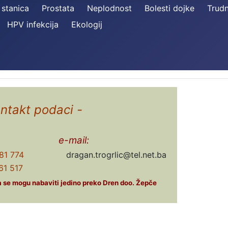
 stanica
Prostata
Neplodnost
Bolesti dojke
Trud
HPV infekcija
Ekologij
ontakt podaci -
e-mail:
81 774
dragan.trogrlic@tel.net.ba
1 517
ća se mogu nabaviti jedino preko Dren doo. Žepče