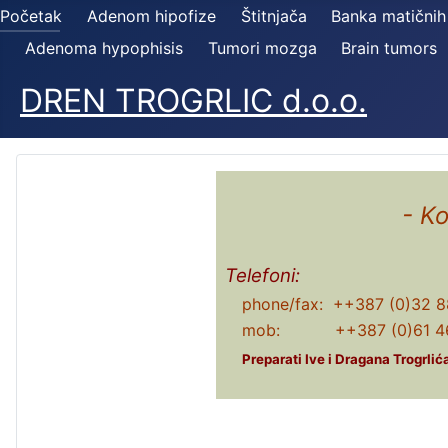
Početak
Adenom hipofize
Štitnjača
Banka matičnih
Adenoma hypophisis
Tumori mozga
Brain tumors
DREN TROGRLIC d.o.o.
- K
Telefoni:
phone/fax: ++387 (0)32 8
mob: ++387 (0)61 46
Preparati Ive i Dragana Trogrli