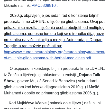
kliknete na link:
PMC5809810 .
2020.g. objavljen je još jedan rad o korištenju biljnih
preparata firme ,,DREN,, u liječenju glioblastoma. Ovaj put
prikazani su rezultati liječenja osoba oboljelih od multiplog
glioblastoma, odnosno tumora koji se u trenutku dijagnoze
prezentira na više lokacija u mozgu. Autor rada je Dragan
Trogrlić, a rad možete pročitati na
:
http://www.currentneurobiology.org/neurobiology/treatment-
of-multiple-glioblastoma-with-herbal-medicines.pdf
O uspješnom korištenju biljnih preparata firme ,,DREN
,,
iz Žepča u liječenju glioblastoma u emisiji ,,
Dejana Talk
Show
,, govore Mujkić Senad iz Banovića ( sekundarni
glioblastom kod kćerke dijagnosticiran 2010.g. ) i Mašić
Muhamed ( obolio od primarnog glioblastoma 2006.g. ).
Kod Mujkićeve kćerke ( snimak dole lijevo ) naši biljni