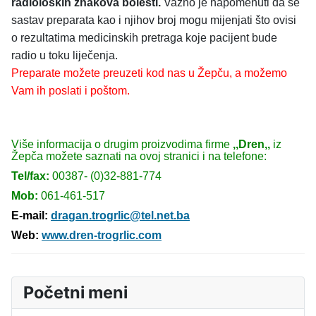
radioloških znakova bolesti.
Važno je napomenuti da se
sastav preparata kao i njihov broj mogu mijenjati što ovisi
o rezultatima medicinskih pretraga koje pacijent bude
radio u toku liječenja.
Preparate možete preuzeti kod nas u Žepču, a možemo
Vam ih poslati i poštom.
Više informacija o drugim proizvodima firme
,,Dren,
,
iz
Žepča možete saznati na ovoj stranici i na telefone:
Tel/fax:
00387- (0)32-881-774
Mob:
061-461-517
E-mail:
dragan.trogrlic@tel.net.ba
Web:
www.dren-trogrlic.com
Početni meni