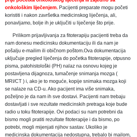
onkološkim liječenjem.
Pacijenti preparate mogu početi
koristiti i nakon završetka medicinskog liječenja, ali,
ponavljamo, bolje ih je uključiti u liječenje što prije.
Prilikom prijavljivanja za fitoterapiju pacijenti treba da
nam donesu medicinsku dokumentaciju ili da nam je
pošalju e-mailim ili običnom poštom.Ova dokumentacija
uključuje pregled liječenja do početka fitoterapije, otpusno
pisma, patohistološki (PH) nalaz na osnovu kojeg je
postavljena dijagnoza, tumačenje snimanja mozga (
MRI/CT ) i, ako je to moguće, kopije snimaka mozga koji
se nalaze na CD-u. Ako pacijent ima više snimaka,
poželjno je da nam ih sve dostavi. Pacijenti nam trebaju
dostavljati i sve rezultate medicinskih pretraga koje bude
radio u toku fitoterapije. Ovi podaci su nam potrebni da
bismo mogli pratiti rezultate fitoterapije i da bismo, po
potrebi, mogli mijenjati njihov sastav. Ukoliko je
medicinska dokumentacija nedostupna, trebalo bi mailom,