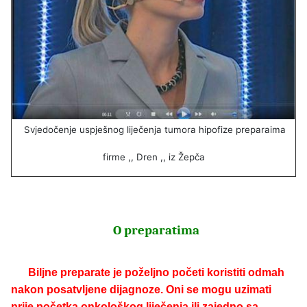
Svjedočenje uspješnog liječenja tumora hipofize preparaima
firme ,, Dren ,, iz Žepča
O preparatima
Biljne preparate je poželjno početi koristiti odmah
nakon posatvljene dijagnoze. Oni se mogu uzimati
prije početka onkološkog liječenja ili zajedno sa