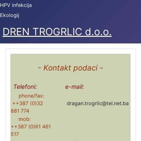
HPV infekcija
Ekologij
DREN TROGRLIC d.o.o.
- Kontakt podaci -
Telefoni:
e-mail:
phone/fax:
++387 (0)32
dragan.trogrlic@tel.net.ba
881 774
mob:
++387 (0)61 461
517