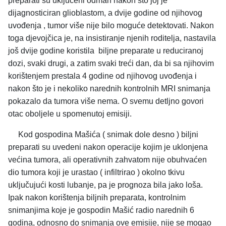
preparati su uključeni odmah nakon što joj je
dijagnosticiran glioblastom, a dvije godine od njihovog
uvođenja , tumor više nije bilo moguće detektovati. Nakon
toga djevojčica je, na insistiranje njenih roditelja, nastavila
još dvije godine koristila biljne preparate u reduciranoj
dozi, svaki drugi, a zatim svaki treći dan, da bi sa njihovim
korištenjem prestala 4 godine od njihovog uvođenja i
nakon što je i nekoliko narednih kontrolnih MRI snimanja
pokazalo da tumora više nema. O svemu detljno govori
otac oboljele u spomenutoj emisiji.
Kod gospodina Mašića ( snimak dole desno ) biljni
preparati su uvedeni nakon operacije kojim je uklonjena
većina tumora, ali operativnih zahvatom nije obuhvaćen
dio tumora koji je urastao ( infiltrirao ) okolno tkivu
uključujući kosti lubanje, pa je prognoza bila jako loša.
Ipak nakon korištenja biljnih preparata, kontrolnim
snimanjima koje je gospodin Mašić radio narednih 6
godina, odnosno do snimanja ove emisije, nije se mogao