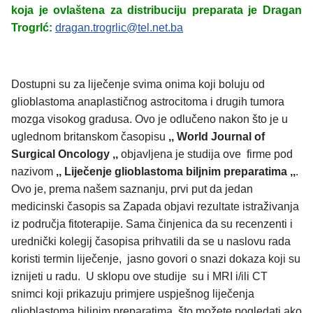
koja je ovlaštena za distribuciju preparata je Dragan
Trogrlć
:
dragan.trogrlic@tel.net.ba
Dostupni su za liječenje svima onima koji boluju od
glioblastoma anaplastičnog astrocitoma i drugih tumora
mozga visokog gradusa. Ovo je odlučeno nakon što je u
uglednom britanskom časopisu
,, World Journal of
Surgical Oncology ,,
objavljena je studija ove firme pod
nazivom
,, Liječenje glioblastoma biljnim preparatima ,,
.
Ovo je, prema našem saznanju, prvi put da jedan
medicinski časopis sa Zapada objavi rezultate istraživanja
iz područja fitoterapije. Sama činjenica da su recenzenti i
urednički kolegij časopisa prihvatili da se u naslovu rada
koristi termin liječenje, jasno govori o snazi dokaza koji su
iznijeti u radu. U sklopu ove studije su i MRI i/ili CT
snimci koji prikazuju primjere uspješnog liječenja
glioblastoma biljnim preparatima, što možete pogledati ako