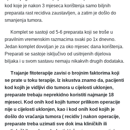
kod koje je nakon 3 mjeseca korištenja samo biljnih
preparata rast recidiva zaustavljen, a zatim je došlo do
smanjenja tumora.
Komplet se sastoji od 5-6 preparata koji se troše u
pravilnim vremenskim razmacima svaki po 1x dnevno.
Jedan komplet dovoljan je za oko mjesec dana korištenja.
Preparati se sastoje isključivo od usitnjenih dijelova
biljaka i u svom sastavu nemaju nikakvih drugih dodataka.
T
rajanje fitoterapije zavisi o brojnim faktorima koji
se prate u toku terapije. Iz iskustva znamo da, pacijenti
kod kojih je vidljivi dio tumora u cijelosti uklonjen,
preparate trebaju neprekidno koristiti najmanje 18
mjeseci. Kod onih kod kojih tumor prilikom operacije
nije u cijelosti uklonjen, kao i kod onih kod kojih je
došlo do vraćanja tumora ( recidiv ) nakon operacije,
preparate treba uzimati sve dok ima kliničkih ili