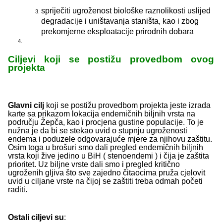
spriječiti ugroženost biološke raznolikosti uslijed
degradacije i uništavanja staništa, kao i zbog
prekomjerne eksploatacije prirodnih dobara
Ciljevi koji se postižu provedbom ovog
projekta
Glavni cilj
koji se postižu provedbom projekta jeste izrada
karte sa prikazom lokacija endemičnih biljnih vrsta na
području Žepča, kao i procjena gustine populacije. To je
nužna je da bi se stekao uvid o stupnju ugroženosti
endema i poduzele odgovarajuće mjere za njihovu zaštitu.
Osim toga u brošuri smo dali pregled endemičnih biljnih
vrsta koji žive jedino u BiH ( stenoendemi ) i čija je zaštita
prioritet. Uz biljne vrste dali smo i pregled kritično
ugroženih gljiva što sve zajedno čitaocima pruža cjelovit
uvid u ciljane vrste na čijoj se zaštiti treba odmah početi
raditi.
Ostali ciljevi su
: