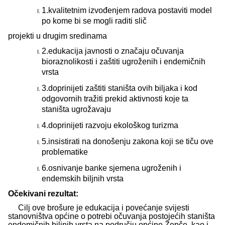
1.kvalitetnim izvođenjem radova postaviti model
po kome bi se mogli raditi slič
projekti u drugim sredinama
2.edukacija javnosti o značaju očuvanja
bioraznolikosti i zaštiti ugroženih i endemičnih
vrsta
3.doprinijeti zaštiti staništa ovih biljaka i kod
odgovornih tražiti prekid aktivnosti koje ta
staništa ugrožavaju
4.doprinijeti razvoju ekološkog turizma
5.insistirati na donošenju zakona koji se tiču ove
problematike
6.osnivanje banke sjemena ugroženih i
endemskih biljnih vrsta
Očekivani rezultat:
Cilj ove brošure je edukacija i povećanje svijesti
stanovništva općine o potrebi očuvanja postojećih staništa
endemičnih biljnih vrsta na području općine Žepče, kao i