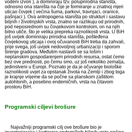
vodeni izvori ), a dominiraju tzv. poluprirodna staništa,
odnosno ona staništa na čije je formiranje u znatnoj mjeri
uticao čovjek ( većina šuma, parkovi, travnjaci, oranice,
pašnjaci ). Ova antropogena staništa po strukturi i sastavu
biljnih i životinjskih vrsta, znatno se razlikuju od prirodnih,
pod neposrednom su čovjekovom kontrolom, on na njih
bitno utiče, što je velika prepreka raznolikosti vrsta. U BiH
još uvijek dominiraju prirodna staništa, pošteđena
čovjekovog uticaja i ovoj očuvanosti BiH treba da zahvali,
prije svega, još uvijek nedovoljnoj urbanizaciji i sporom
širenje gradova. Međutim nastavili se sa lošim i
neplanskim gospodarenjem prirodnih resursa, ostat ćemo
bez ove prednosti, po čemu smo, uz još nekoliko zemalja,
jedinstveni u Europi. Poznato je da je očuvanje biološke
raznolikosti uvjet za opstanak života na Zemlji i zbog toga
je krajnje vrijeme da se počne sa planskom zaštitom
autohtonih, a posebno endemičnih, vrsta na čitavom
prostoru BiH.
Programski ciljevi brošure
Najvažniji programski cilj ove brošure bio je