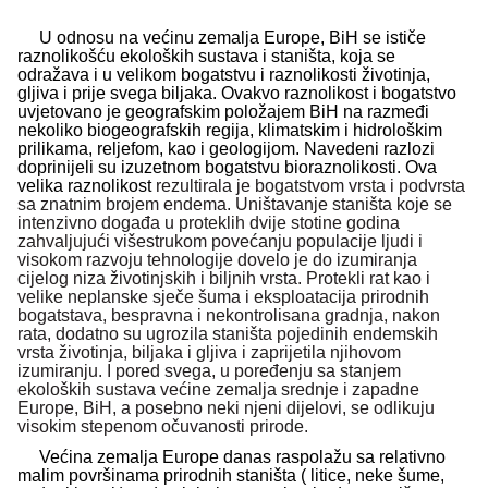
U odnosu na većinu zemalja Europe, BiH se ističe
raznolikošću ekoloških sustava i staništa, koja se
odražava i u velikom bogatstvu i raznolikosti životinja,
gljiva i prije svega biljaka. Ovakvo raznolikost i bogatstvo
uvjetovano je geografskim položajem BiH na razmeđi
nekoliko biogeografskih regija, klimatskim i hidrološkim
prilikama, reljefom, kao i geologijom. Navedeni razlozi
doprinijeli su izuzetnom bogatstvu bioraznolikosti. Ova
velika raznolikost
rezultirala je bogatstvom vrsta i podvrsta
sa znatnim brojem endema. Uništavanje staništa koje se
intenzivno događa u proteklih dvije stotine godina
zahvaljujući višestrukom povećanju populacije ljudi i
visokom razvoju tehnologije dovelo je do izumiranja
cijelog niza životinjskih i biljnih vrsta. Protekli rat kao i
velike neplanske sječe šuma i eksploatacija prirodnih
bogatstava, bespravna i nekontrolisana gradnja, nakon
rata, dodatno su ugrozila staništa pojedinih endemskih
vrsta životinja, biljaka i gljiva i zaprijetila njihovom
izumiranju. I pored svega, u poređenju sa stanjem
ekoloških sustava većine zemalja srednje i zapadne
Europe, BiH, a posebno neki njeni dijelovi, se odlikuju
visokim stepenom očuvanosti prirode.
Većina zemalja Europe danas raspolažu sa relativno
malim površinama prirodnih staništa ( litice, neke šume,