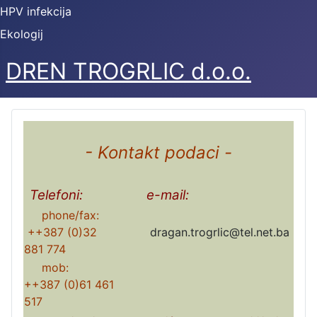
HPV infekcija
Ekologij
DREN TROGRLIC d.o.o.
- Kontakt podaci -
Telefoni:
e-mail:
phone/fax:
++387 (0)32
dragan.trogrlic@tel.net.ba
881 774
mob:
++387 (0)61 461
517