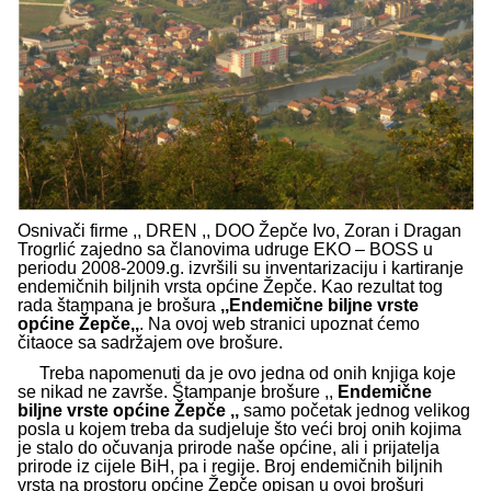
Osnivači firme ,, DREN ,, DOO Žepče Ivo, Zoran i Dragan
Trogrlić zajedno sa članovima udruge EKO – BOSS u
periodu 2008-2009.g. izvršili su inventarizaciju i kartiranje
endemičnih biljnih vrsta općine Žepče. Kao rezultat tog
rada štampana je brošura
,,Endemične biljne vrste
općine Žepče,,
. Na ovoj web stranici upoznat ćemo
čitaoce sa sadržajem ove brošure.
Treba napomenuti da je ovo jedna od onih knjiga koje
se nikad ne završe. Štampanje brošure ,,
Endemične
biljne vrste općine Žepče ,,
samo početak jednog velikog
posla u kojem treba da sudjeluje što veći broj onih kojima
je stalo do očuvanja prirode naše općine, ali i prijatelja
prirode iz cijele BiH, pa i regije. Broj endemičnih biljnih
vrsta na prostoru općine Žepče opisan u ovoj brošuri