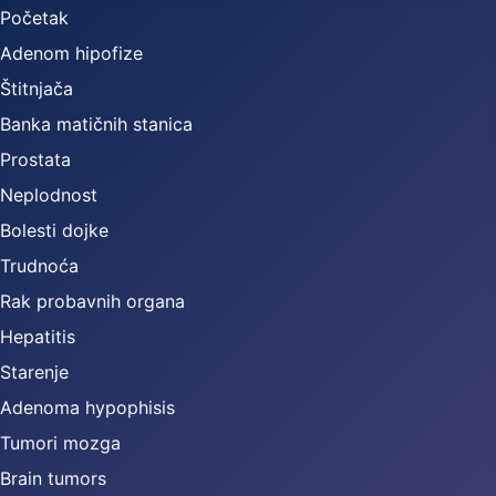
Početak
Adenom hipofize
Štitnjača
Banka matičnih stanica
Prostata
Neplodnost
Bolesti dojke
Trudnoća
Rak probavnih organa
Hepatitis
Starenje
Adenoma hypophisis
Tumori mozga
Brain tumors