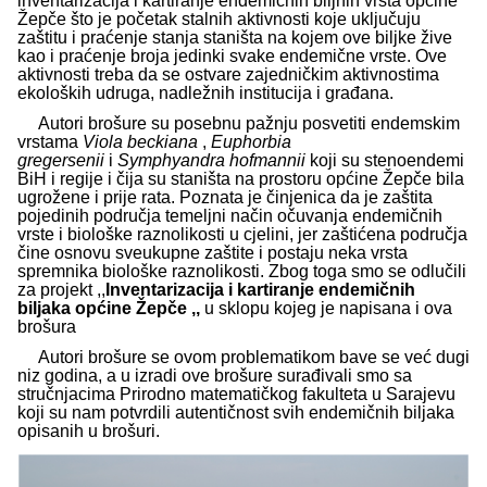
inventarizacija i kartiranje endemičnih biljnih vrsta općine
Žepče što je početak stalnih aktivnosti koje uključuju
zaštitu i praćenje stanja staništa na kojem ove biljke žive
kao i praćenje broja jedinki svake endemične vrste. Ove
aktivnosti treba da se ostvare zajedničkim aktivnostima
ekoloških udruga, nadležnih institucija i građana.
Autori brošure su posebnu pažnju posvetiti endemskim
vrstama
Viola beckiana
,
Euphorbia
gregersenii
i
Symphyandra hofmannii
koji su stenoendemi
BiH i regije i čija su staništa na prostoru općine Žepče bila
ugrožene i prije rata. Poznata je činjenica da je zaštita
pojedinih područja temeljni način očuvanja endemičnih
vrste i biološke raznolikosti u cjelini, jer zaštićena područja
čine osnovu sveukupne zaštite i postaju neka vrsta
spremnika biološke raznolikosti. Zbog toga smo se odlučili
za projekt ,,
Inventarizacija i kartiranje endemičnih
biljaka općine Žepče ,,
u sklopu kojeg je napisana i ova
brošura
Autori brošure se ovom problematikom bave se već dugi
niz godina, a u izradi ove brošure surađivali smo sa
stručnjacima Prirodno matematičkog fakulteta u Sarajevu
koji su nam potvrdili autentičnost svih endemičnih biljaka
opisanih u brošuri.