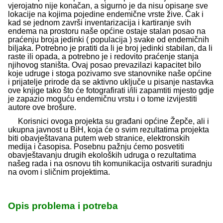
vjerojatno nije konačan, a sigurno je da nisu opisane sve
lokacije na kojima pojedine endemične vrste žive. Čak i
kad se jednom završi inventarizacija i kartiranje svih
endema na prostoru naše općine ostaje stalan posao na
praćenju broja jedinki ( populacija ) svake od endemičnih
biljaka. Potrebno je pratiti da li je broj jedinki stabilan, da li
raste ili opada, a potrebno je i redovito praćenje stanja
njihovog staništa. Ovaj posao prevazilazi kapacitet bilo
koje udruge i stoga pozivamo sve stanovnike naše općine
i prijatelje prirode da se aktivno uključe u pisanje nastavka
ove knjige tako što će fotografirati i/ili zapamtiti mjesto gdje
je zapazio moguću endemičnu vrstu i o tome izvijestiti
autore ove brošure.
Korisnici ovoga projekta su građani općine Žepče, ali i
ukupna javnost u BiH, koja će o svim rezultatima projekta
biti obavještavana putem web stranice, elektronskih
medija i časopisa. Posebnu pažnju ćemo posvetiti
obavještavanju drugih ekoloških udruga o rezultatima
našeg rada i na osnovu tih komunikacija ostvariti suradnju
na ovom i sličnim projektima.
Opis problema i potreba