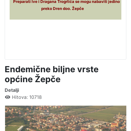
Preparati Ive i Dragana Trogrlića se mogu nabaviti jedino
preko Dren doo. Žepče
Endemične biljne vrste
općine Žepče
Detalji
Hitova: 10718