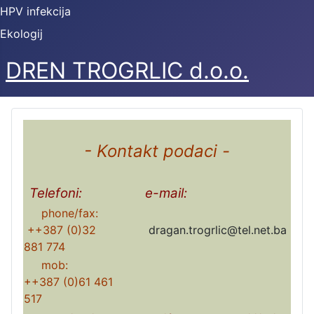
HPV infekcija
Ekologij
DREN TROGRLIC d.o.o.
- Kontakt podaci -
Telefoni:
e-mail:
phone/fax:
++387 (0)32
dragan.trogrlic@tel.net.ba
881 774
mob:
++387 (0)61 461
517