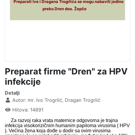
Preparati Ive i Dragana Trogrlića se mogu nabaviti jedino
preko Dren doo. Žepče
Preparat firme "Dren" za HPV
infekcije
Detalji
Autor:
mr. Ivo Trogrlić, Dragan Trogrlić
Hitova: 14891
Za razvoj raka vrata maternice odgovorna je trajna
infekcija visokorizičnim humanim papiloma virusima ( HPV
). Većina žena koja dođe u dodir sa ovim virusima