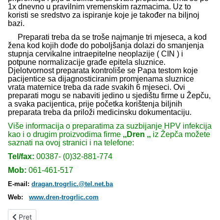
1x dnevno u pravilnim vremenskim razmacima. Uz to
koristi se sredstvo za ispiranje koje je također na biljnoj
bazi.
Preparati treba da se troše najmanje tri mjeseca, a kod
žena kod kojih dođe do poboljšanja dolazi do smanjenja
stupnja cervikalne intraepitelne neoplazije ( CIN ) i
potpune normalizacije građe epitela sluznice.
Djelotvornost preparata kontroliše se Papa testom koje
pacijentice sa dijagnosticiranim promjenama sluznice
vrata maternice treba da rade svakih 6 mjeseci. Ovi
preparati mogu se nabaviti jedino u sjedištu firme u Žepču,
a svaka pacijentica, prije početka korištenja biljnih
preparata treba da priloži medicinsku dokumentaciju.
Više informacija o
preparatima za suzbijanje HPV infekcija
kao i o
drugim proizvodima firme
,,Dren ,,
iz Žepča možete
saznati na ovoj stranici i na telefone:
Tel/fax:
00387- (0)32-881-774
Mob:
061-461-517
E-mail:
dragan.trogrlic.@tel.net.ba
Web:
www.dren-trogrlic.com
Prethodni članak: HPV infekcija
Pret