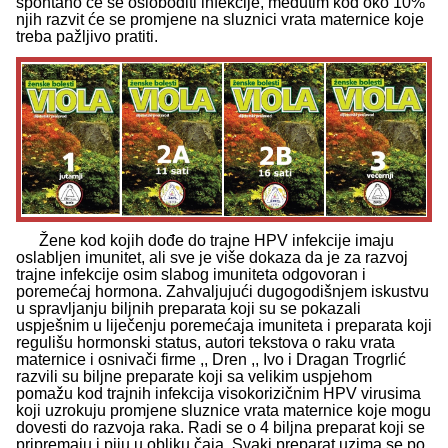
spontano će se osloboditi infekcije, međutim kod oko 10%
njih razvit će se promjene na sluznici vrata maternice koje
treba pažljivo pratiti.
Žene kod kojih dođe do trajne HPV infekcije imaju
oslabljen imunitet, ali sve je više dokaza da je za razvoj
trajne infekcije osim slabog imuniteta odgovoran i
poremećaj hormona. Zahvaljujući dugogodišnjem iskustvu
u spravljanju biljnih preparata koji su se pokazali
uspješnim u liječenju poremećaja imuniteta i preparata koji
regulišu hormonski status, autori tekstova o raku vrata
maternice i osnivači firme ,, Dren ,, Ivo i Dragan Trogrlić
razvili su biljne preparate koji sa velikim uspjehom
pomažu kod trajnih infekcija visokorizičnim HPV virusima
koji uzrokuju promjene sluznice vrata maternice koje mogu
dovesti do razvoja raka. Radi se o 4 biljna preparat koji se
pripremaju i piju u obliku čaja. Svaki preparat uzima se po